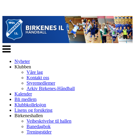
Veksle
navigasjon
Nyheter
Klubben
Våre lag
Kontakt oss
Styremedlemer
Arkiv Birkenes-Håndball
Kalender
Bli medlem
Klubbkolleksjon
Lisens og forsikring
Birkeneshallen
Veibeskrivelse til hallen
Banedagbok
Treningstider