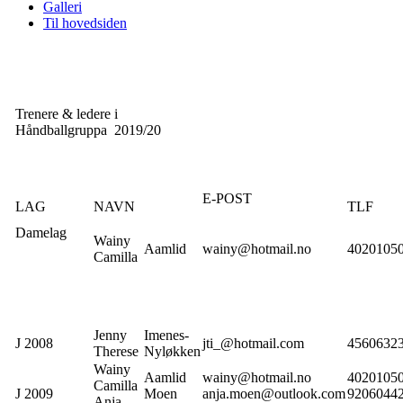
Galleri
Til hovedsiden
Trenere & ledere i
Håndballgruppa 2019/20
E-POST
LAG
NAVN
TLF
Damelag
Wainy
Aamlid
wainy@hotmail.no
4020105
Camilla
Jenny
Imenes-
J 2008
jti_@hotmail.com
4560632
Therese
Nyløkken
Wainy
Aamlid
wainy@hotmail.no
4020105
Camilla
J 2009
Moen
anja.moen@outlook.com
9206044
Anja