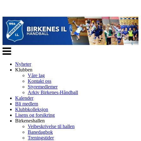
Veksle
navigasjon
Nyheter
Klubben
Våre lag
Kontakt oss
Styremedlemer
Arkiv Birkenes-Håndball
Kalender
Bli medlem
Klubbkolleksjon
Lisens og forsikring
Birkeneshallen
Veibeskrivelse til hallen
Banedagbok
Treningstider