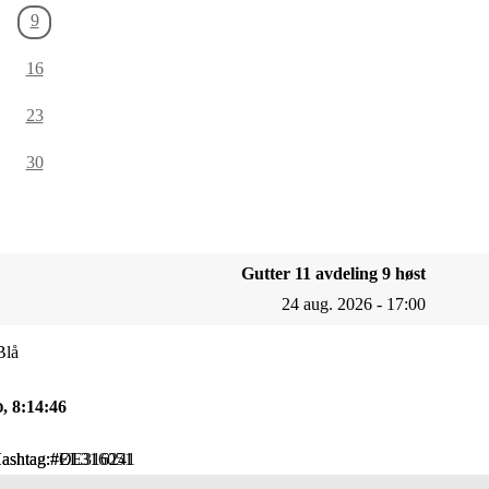
9
16
23
30
Gutter 11 avdeling 9 høst
24 aug. 2026 - 17:00
Blå
, 8:14:46
D
 Hashtag:#EL316051
e Hashtag:#ØE316241