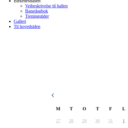
Birkeneshallen
Veibeskrivelse til hallen
Banedagbok
Treningstider
Galleri
Til hovedsiden
August 2026
M
T
O
T
F
L
27
28
29
30
31
1