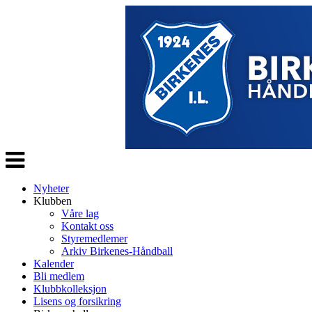
Veksle
navigasjon
Nyheter
Klubben
Våre lag
Kontakt oss
Styremedlemer
Arkiv Birkenes-Håndball
Kalender
Bli medlem
Klubbkolleksjon
Lisens og forsikring