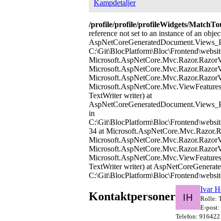
Kampdetaljer
/profile/profile/profileWidgets/Mat
reference not set to an instance of an object
AspNetCoreGeneratedDocument.Views_Pro
C:\Git\BlocPlatform\Bloc\Frontend\websit
Microsoft.AspNetCore.Mvc.Razor.RazorV
Microsoft.AspNetCore.Mvc.Razor.RazorV
Microsoft.AspNetCore.Mvc.Razor.RazorV
Microsoft.AspNetCore.Mvc.ViewFeatures.
TextWriter writer) at
AspNetCoreGeneratedDocument.Views_Pr
in
C:\Git\BlocPlatform\Bloc\Frontend\websi
34 at Microsoft.AspNetCore.Mvc.Razor.
Microsoft.AspNetCore.Mvc.Razor.RazorV
Microsoft.AspNetCore.Mvc.Razor.RazorV
Microsoft.AspNetCore.Mvc.ViewFeatures.
TextWriter writer) at AspNetCoreGenerat
C:\Git\BlocPlatform\Bloc\Frontend\website
Ivar H
Kontaktpersoner
Rolle: 
E-post:
Telefon: 916422