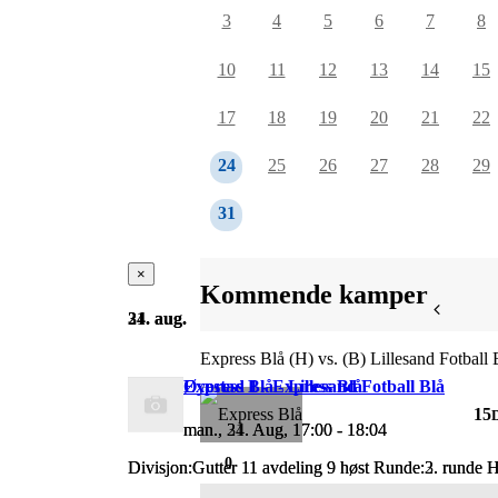
3
4
5
6
7
8
10
11
12
13
14
15
17
18
19
20
21
22
24
25
26
27
28
29
31
×
×
Kommende kamper
24. aug.
31. aug.
Express Blå (H) vs. (B) Lillesand Fotball 
Express Blå - Lillesand Fotball Blå
Øyestad 1 - Express Blå
15
man., 24. Aug, 17:00 - 18:04
man., 31. Aug, 17:00 - 18:04
0
Divisjon:Gutter 11 avdeling 9 høst Runde:2. runde
Divisjon:Gutter 11 avdeling 9 høst Runde:3. rund