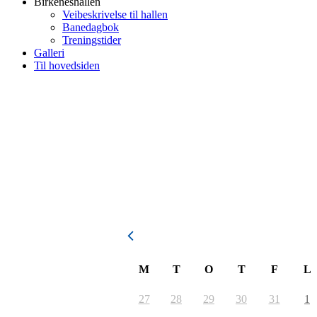
Birkeneshallen
Veibeskrivelse til hallen
Banedagbok
Treningstider
Galleri
Til hovedsiden
August 2026
M
T
O
T
F
L
27
28
29
30
31
1