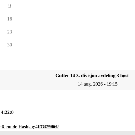
9
16
23
30
Gutter 14 3. divisjon avdeling 3 høst
14 aug. 2026 - 19:15
, 4:22:0
de:1. runde Hashtag:#IL315960
de:2. runde Hashtag:#LT315961
nde:3. runde Hashtag:#LG315962