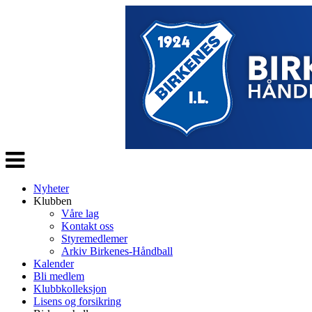
Veksle
navigasjon
Nyheter
Klubben
Våre lag
Kontakt oss
Styremedlemer
Arkiv Birkenes-Håndball
Kalender
Bli medlem
Klubbkolleksjon
Lisens og forsikring