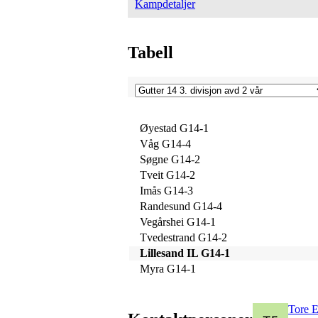
Kampdetaljer
Tabell
Øyestad G14-1
Våg G14-4
Søgne G14-2
Tveit G14-2
Imås G14-3
Randesund G14-4
Vegårshei G14-1
Tvedestrand G14-2
Lillesand IL G14-1
Myra G14-1
Tore E