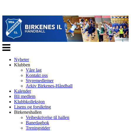
Veksle
navigasjon
Nyheter
Klubben
Våre lag
Kontakt oss
Styremedlemer
Arkiv Birkenes-Håndball
Kalender
Bli medlem
Klubbkolleksjon
Lisens og forsikring
Birkeneshallen
Veibeskrivelse til hallen
Banedagbok
Treningstider