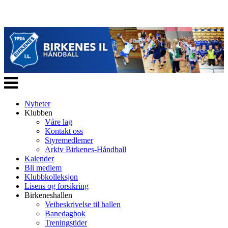
Veksle
navigasjon
Nyheter
Klubben
Våre lag
Kontakt oss
Styremedlemer
Arkiv Birkenes-Håndball
Kalender
Bli medlem
Klubbkolleksjon
Lisens og forsikring
Birkeneshallen
Veibeskrivelse til hallen
Banedagbok
Treningstider