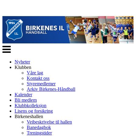
Veksle
navigasjon
Nyheter
Klubben
Våre lag
Kontakt oss
Styremedlemer
Arkiv Birkenes-Håndball
Kalender
Bli medlem
Klubbkolleksjon
Lisens og forsikring
Birkeneshallen
Veibeskrivelse til hallen
Banedagbok
Treningstider