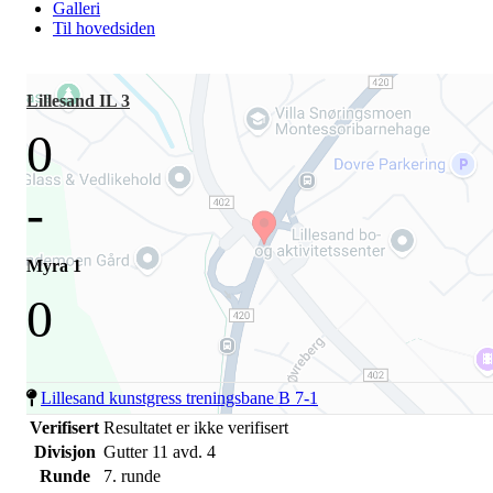
Galleri
Til hovedsiden
Lillesand IL 3
0
-
Myra 1
0
Lillesand kunstgress treningsbane B 7-1
Verifisert
Resultatet er ikke verifisert
Divisjon
Gutter 11 avd. 4
Runde
7. runde