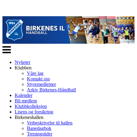
Veksle
navigasjon
Nyheter
Klubben
Våre lag
Kontakt oss
Styremedlemer
Arkiv Birkenes-Håndball
Kalender
Bli medlem
Klubbkolleksjon
Lisens og forsikring
Birkeneshallen
Veibeskrivelse til hallen
Banedagbok
Treningstider