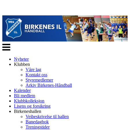
Veksle
navigasjon
Nyheter
Klubben
Våre lag
Kontakt oss
Styremedlemer
Arkiv Birkenes-Håndball
Kalender
Bli medlem
Klubbkolleksjon
Lisens og forsikring
Birkeneshallen
Veibeskrivelse til hallen
Banedagbok
Treningstider