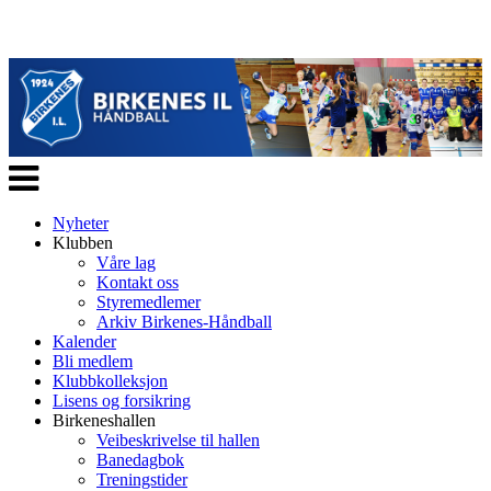
Veksle
navigasjon
Nyheter
Klubben
Våre lag
Kontakt oss
Styremedlemer
Arkiv Birkenes-Håndball
Kalender
Bli medlem
Klubbkolleksjon
Lisens og forsikring
Birkeneshallen
Veibeskrivelse til hallen
Banedagbok
Treningstider