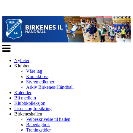
Veksle
navigasjon
Nyheter
Klubben
Våre lag
Kontakt oss
Styremedlemer
Arkiv Birkenes-Håndball
Kalender
Bli medlem
Klubbkolleksjon
Lisens og forsikring
Birkeneshallen
Veibeskrivelse til hallen
Banedagbok
Treningstider