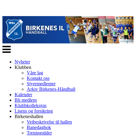
Veksle
navigasjon
Nyheter
Klubben
Våre lag
Kontakt oss
Styremedlemer
Arkiv Birkenes-Håndball
Kalender
Bli medlem
Klubbkolleksjon
Lisens og forsikring
Birkeneshallen
Veibeskrivelse til hallen
Banedagbok
Treningstider