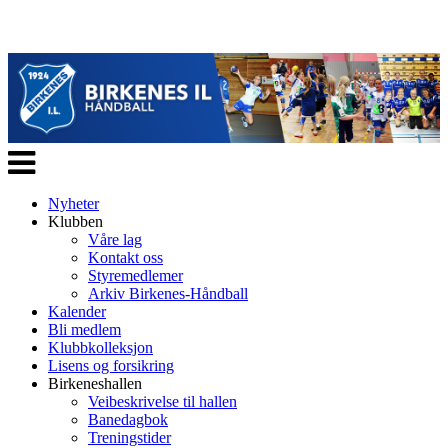
Veksle
navigasjon
Nyheter
Klubben
Våre lag
Kontakt oss
Styremedlemer
Arkiv Birkenes-Håndball
Kalender
Bli medlem
Klubbkolleksjon
Lisens og forsikring
Birkeneshallen
Veibeskrivelse til hallen
Banedagbok
Treningstider