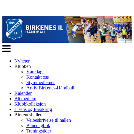
Veksle
navigasjon
Nyheter
Klubben
Våre lag
Kontakt oss
Styremedlemer
Arkiv Birkenes-Håndball
Kalender
Bli medlem
Klubbkolleksjon
Lisens og forsikring
Birkeneshallen
Veibeskrivelse til hallen
Banedagbok
Treningstider