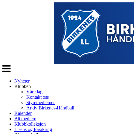
Veksle
navigasjon
Nyheter
Klubben
Våre lag
Kontakt oss
Styremedlemer
Arkiv Birkenes-Håndball
Kalender
Bli medlem
Klubbkolleksjon
Lisens og forsikring