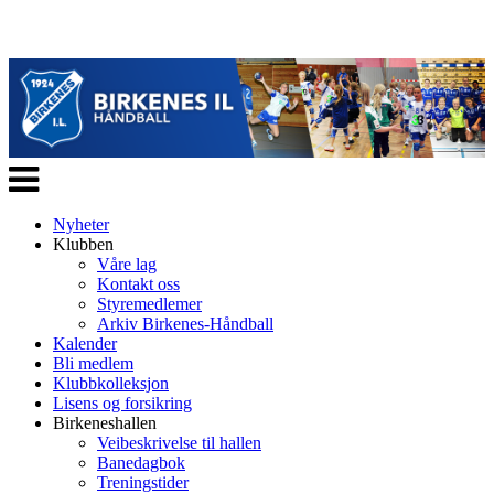
Veksle
navigasjon
Nyheter
Klubben
Våre lag
Kontakt oss
Styremedlemer
Arkiv Birkenes-Håndball
Kalender
Bli medlem
Klubbkolleksjon
Lisens og forsikring
Birkeneshallen
Veibeskrivelse til hallen
Banedagbok
Treningstider