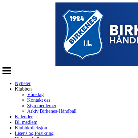
Veksle
navigasjon
Nyheter
Klubben
Våre lag
Kontakt oss
Styremedlemer
Arkiv Birkenes-Håndball
Kalender
Bli medlem
Klubbkolleksjon
Lisens og forsikring