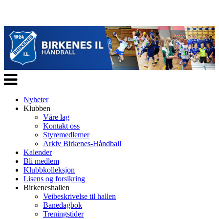
Veksle
navigasjon
Nyheter
Klubben
Våre lag
Kontakt oss
Styremedlemer
Arkiv Birkenes-Håndball
Kalender
Bli medlem
Klubbkolleksjon
Lisens og forsikring
Birkeneshallen
Veibeskrivelse til hallen
Banedagbok
Treningstider