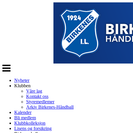
Veksle
navigasjon
Nyheter
Klubben
Våre lag
Kontakt oss
Styremedlemer
Arkiv Birkenes-Håndball
Kalender
Bli medlem
Klubbkolleksjon
Lisens og forsikring