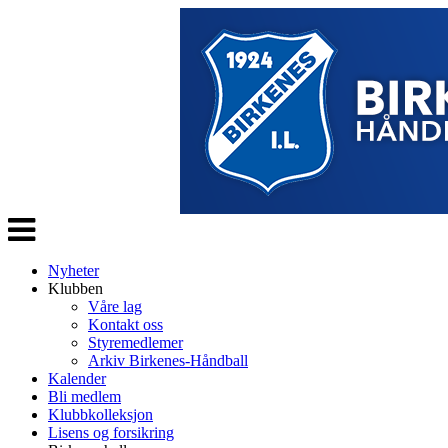
Veksle
navigasjon
Nyheter
Klubben
Våre lag
Kontakt oss
Styremedlemer
Arkiv Birkenes-Håndball
Kalender
Bli medlem
Klubbkolleksjon
Lisens og forsikring