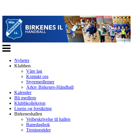
Veksle
navigasjon
Nyheter
Klubben
Våre lag
Kontakt oss
Styremedlemer
Arkiv Birkenes-Håndball
Kalender
Bli medlem
Klubbkolleksjon
Lisens og forsikring
Birkeneshallen
Veibeskrivelse til hallen
Banedagbok
Treningstider