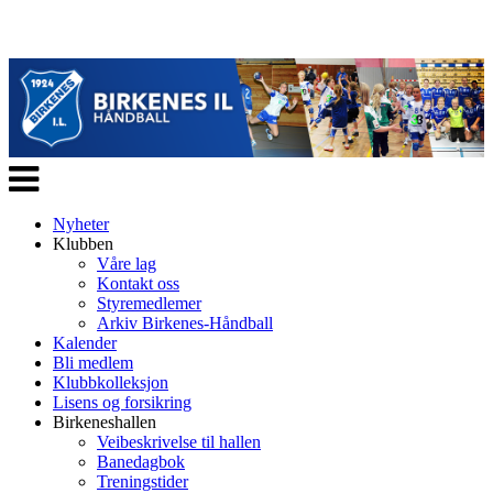
Veksle
navigasjon
Nyheter
Klubben
Våre lag
Kontakt oss
Styremedlemer
Arkiv Birkenes-Håndball
Kalender
Bli medlem
Klubbkolleksjon
Lisens og forsikring
Birkeneshallen
Veibeskrivelse til hallen
Banedagbok
Treningstider