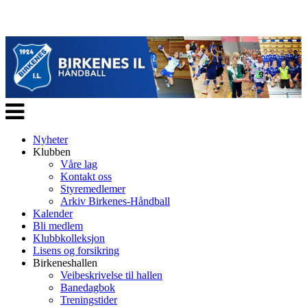
Veksle
navigasjon
Nyheter
Klubben
Våre lag
Kontakt oss
Styremedlemer
Arkiv Birkenes-Håndball
Kalender
Bli medlem
Klubbkolleksjon
Lisens og forsikring
Birkeneshallen
Veibeskrivelse til hallen
Banedagbok
Treningstider