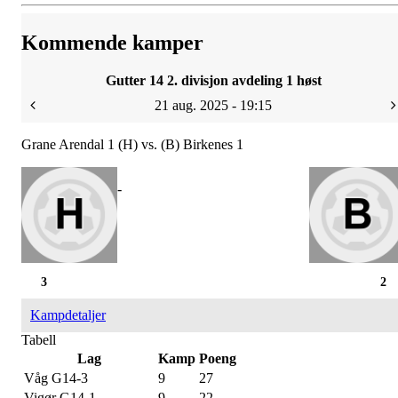
Kommende kamper
Gutter 14 2. divisjon avdeling 1 høst
21 aug. 2025 - 19:15
Grane Arendal 1 (H) vs. (B) Birkenes 1
-
3
2
Kampdetaljer
Tabell
Lag
Kamp
Poeng
Våg G14-3
9
27
Vigør G14-1
9
22