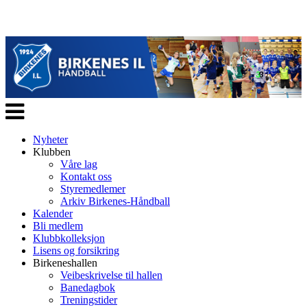
Veksle
navigasjon
Nyheter
Klubben
Våre lag
Kontakt oss
Styremedlemer
Arkiv Birkenes-Håndball
Kalender
Bli medlem
Klubbkolleksjon
Lisens og forsikring
Birkeneshallen
Veibeskrivelse til hallen
Banedagbok
Treningstider