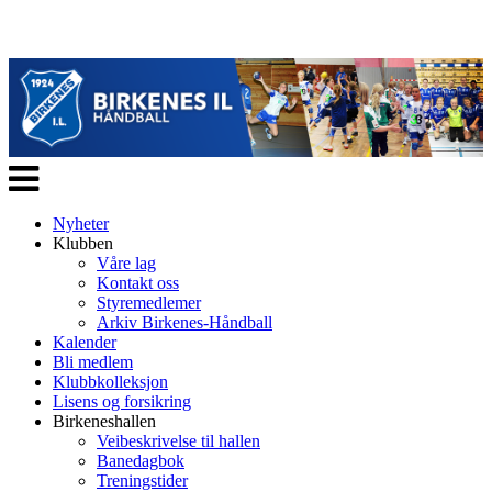
Veksle
navigasjon
Nyheter
Klubben
Våre lag
Kontakt oss
Styremedlemer
Arkiv Birkenes-Håndball
Kalender
Bli medlem
Klubbkolleksjon
Lisens og forsikring
Birkeneshallen
Veibeskrivelse til hallen
Banedagbok
Treningstider