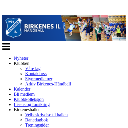
Veksle
navigasjon
Nyheter
Klubben
Våre lag
Kontakt oss
Styremedlemer
Arkiv Birkenes-Håndball
Kalender
Bli medlem
Klubbkolleksjon
Lisens og forsikring
Birkeneshallen
Veibeskrivelse til hallen
Banedagbok
Treningstider