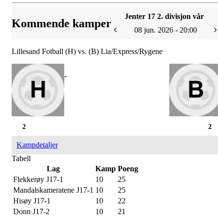
Jenter 17 2. divisjon vår
Kommende kamper
08 jun. 2026 - 20:00
Lillesand Fotball (H) vs. (B) Lia/Express/Rygene
-
2
2
Kampdetaljer
Tabell
Lag
Kamp
Poeng
Flekkerøy J17-1
10
25
Mandalskameratene J17-1
10
25
Hisøy J17-1
10
22
Donn J17-2
10
21