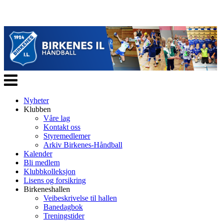
Veksle
navigasjon
Nyheter
Klubben
Våre lag
Kontakt oss
Styremedlemer
Arkiv Birkenes-Håndball
Kalender
Bli medlem
Klubbkolleksjon
Lisens og forsikring
Birkeneshallen
Veibeskrivelse til hallen
Banedagbok
Treningstider