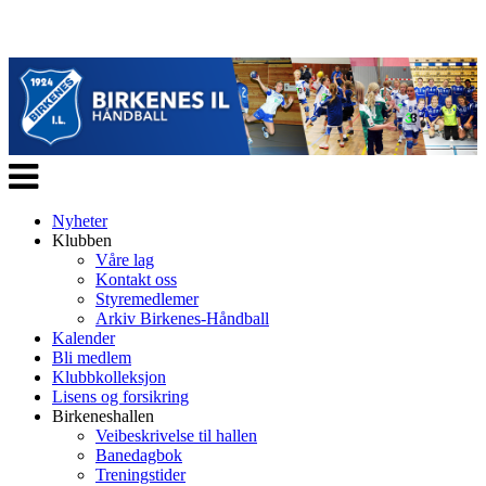
Veksle
navigasjon
Nyheter
Klubben
Våre lag
Kontakt oss
Styremedlemer
Arkiv Birkenes-Håndball
Kalender
Bli medlem
Klubbkolleksjon
Lisens og forsikring
Birkeneshallen
Veibeskrivelse til hallen
Banedagbok
Treningstider