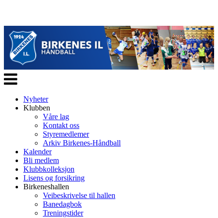
Veksle
navigasjon
Nyheter
Klubben
Våre lag
Kontakt oss
Styremedlemer
Arkiv Birkenes-Håndball
Kalender
Bli medlem
Klubbkolleksjon
Lisens og forsikring
Birkeneshallen
Veibeskrivelse til hallen
Banedagbok
Treningstider