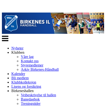
Veksle
navigasjon
Nyheter
Klubben
Våre lag
Kontakt oss
Styremedlemer
Arkiv Birkenes-Håndball
Kalender
Bli medlem
Klubbkolleksjon
Lisens og forsikring
Birkeneshallen
Veibeskrivelse til hallen
Banedagbok
Treningstider