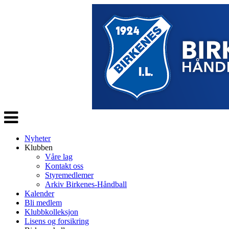
Veksle
navigasjon
Nyheter
Klubben
Våre lag
Kontakt oss
Styremedlemer
Arkiv Birkenes-Håndball
Kalender
Bli medlem
Klubbkolleksjon
Lisens og forsikring