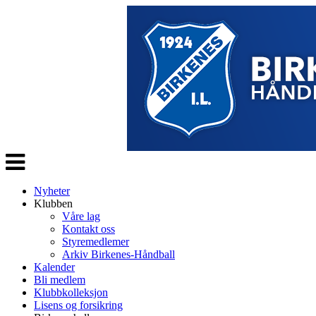
Veksle
navigasjon
Nyheter
Klubben
Våre lag
Kontakt oss
Styremedlemer
Arkiv Birkenes-Håndball
Kalender
Bli medlem
Klubbkolleksjon
Lisens og forsikring