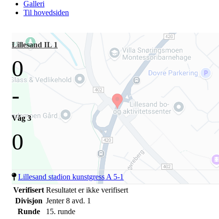
Galleri
Til hovedsiden
Lillesand IL 1
0
-
Våg 3
0
Lillesand stadion kunstgress A 5-1
Verifisert
Resultatet er ikke verifisert
Divisjon
Jenter 8 avd. 1
Runde
15. runde