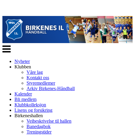
Veksle
navigasjon
Nyheter
Klubben
Våre lag
Kontakt oss
Styremedlemer
Arkiv Birkenes-Håndball
Kalender
Bli medlem
Klubbkolleksjon
Lisens og forsikring
Birkeneshallen
Veibeskrivelse til hallen
Banedagbok
Treningstider