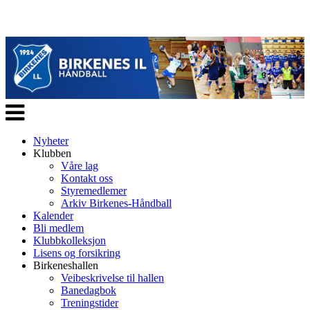
Veksle
navigasjon
Nyheter
Klubben
Våre lag
Kontakt oss
Styremedlemer
Arkiv Birkenes-Håndball
Kalender
Bli medlem
Klubbkolleksjon
Lisens og forsikring
Birkeneshallen
Veibeskrivelse til hallen
Banedagbok
Treningstider