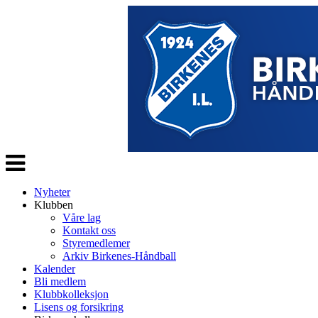
Veksle
navigasjon
Nyheter
Klubben
Våre lag
Kontakt oss
Styremedlemer
Arkiv Birkenes-Håndball
Kalender
Bli medlem
Klubbkolleksjon
Lisens og forsikring