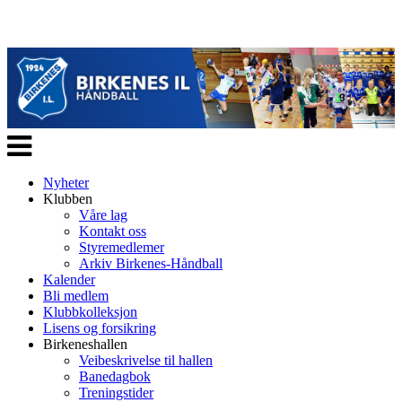
Veksle
navigasjon
Nyheter
Klubben
Våre lag
Kontakt oss
Styremedlemer
Arkiv Birkenes-Håndball
Kalender
Bli medlem
Klubbkolleksjon
Lisens og forsikring
Birkeneshallen
Veibeskrivelse til hallen
Banedagbok
Treningstider