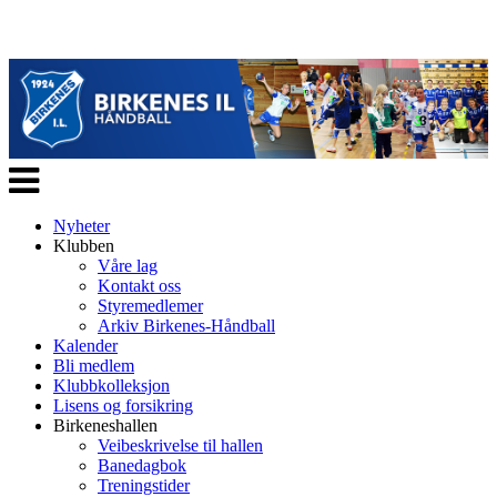
Veksle
navigasjon
Nyheter
Klubben
Våre lag
Kontakt oss
Styremedlemer
Arkiv Birkenes-Håndball
Kalender
Bli medlem
Klubbkolleksjon
Lisens og forsikring
Birkeneshallen
Veibeskrivelse til hallen
Banedagbok
Treningstider