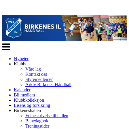
Veksle
navigasjon
Nyheter
Klubben
Våre lag
Kontakt oss
Styremedlemer
Arkiv Birkenes-Håndball
Kalender
Bli medlem
Klubbkolleksjon
Lisens og forsikring
Birkeneshallen
Veibeskrivelse til hallen
Banedagbok
Treningstider