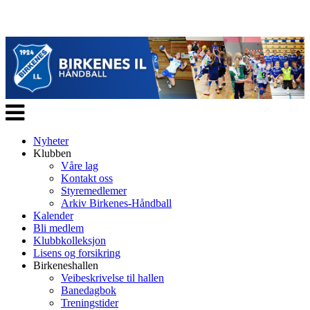
Veksle
navigasjon
Nyheter
Klubben
Våre lag
Kontakt oss
Styremedlemer
Arkiv Birkenes-Håndball
Kalender
Bli medlem
Klubbkolleksjon
Lisens og forsikring
Birkeneshallen
Veibeskrivelse til hallen
Banedagbok
Treningstider