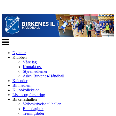
Veksle
navigasjon
Nyheter
Klubben
Våre lag
Kontakt oss
Styremedlemer
Arkiv Birkenes-Håndball
Kalender
Bli medlem
Klubbkolleksjon
Lisens og forsikring
Birkeneshallen
Veibeskrivelse til hallen
Banedagbok
Treningstider