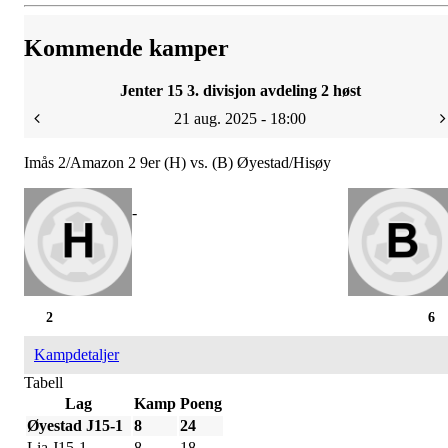
Kommende kamper
Jenter 15 3. divisjon avdeling 2 høst
21 aug. 2025 - 18:00
Imås 2/Amazon 2 9er (H) vs. (B) Øyestad/Hisøy
-
2
6
Kampdetaljer
Tabell
Lag
Kamp
Poeng
Øyestad J15-1
8
24
Lia J15-1
8
18