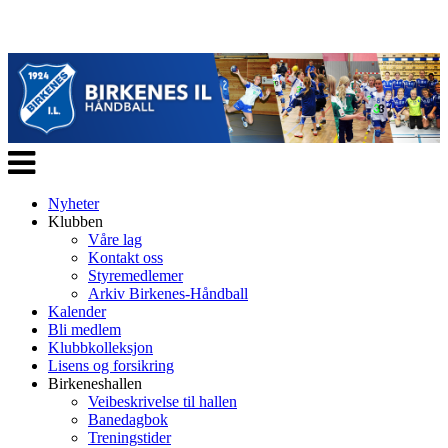
Veksle
navigasjon
Nyheter
Klubben
Våre lag
Kontakt oss
Styremedlemer
Arkiv Birkenes-Håndball
Kalender
Bli medlem
Klubbkolleksjon
Lisens og forsikring
Birkeneshallen
Veibeskrivelse til hallen
Banedagbok
Treningstider