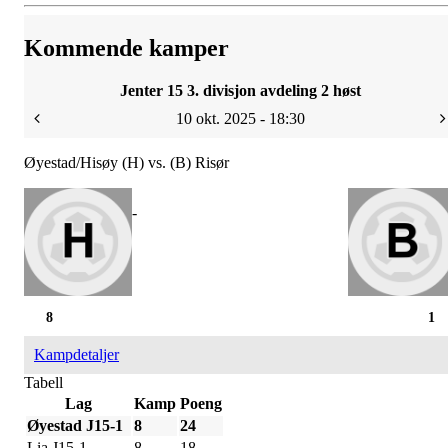
Kommende kamper
Jenter 15 3. divisjon avdeling 2 høst
10 okt. 2025 - 18:30
Øyestad/Hisøy (H) vs. (B) Risør
-
8
1
Kampdetaljer
Tabell
Lag
Kamp
Poeng
Øyestad J15-1
8
24
Lia J15-1
8
18