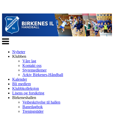
Veksle
navigasjon
Nyheter
Klubben
Våre lag
Kontakt oss
Styremedlemer
Arkiv Birkenes-Håndball
Kalender
Bli medlem
Klubbkolleksjon
Lisens og forsikring
Birkeneshallen
Veibeskrivelse til hallen
Banedagbok
Treningstider