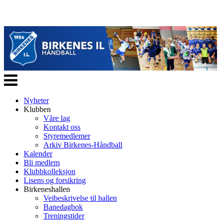
Veksle
navigasjon
Nyheter
Klubben
Våre lag
Kontakt oss
Styremedlemer
Arkiv Birkenes-Håndball
Kalender
Bli medlem
Klubbkolleksjon
Lisens og forsikring
Birkeneshallen
Veibeskrivelse til hallen
Banedagbok
Treningstider