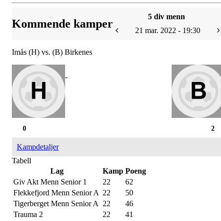
5 div menn
Kommende kamper
21 mar. 2022 - 19:30
Imås (H) vs. (B) Birkenes
-
0
2
Kampdetaljer
Tabell
Lag
Kamp
Poeng
Giv Akt Menn Senior 1
22
62
Flekkefjord Menn Senior A
22
50
Tigerberget Menn Senior A
22
46
Trauma 2
22
41