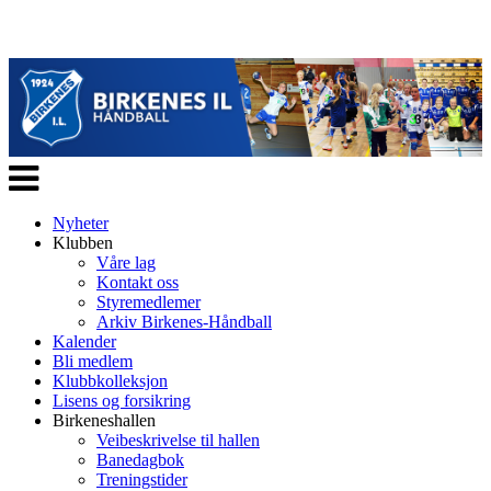
Veksle
navigasjon
Nyheter
Klubben
Våre lag
Kontakt oss
Styremedlemer
Arkiv Birkenes-Håndball
Kalender
Bli medlem
Klubbkolleksjon
Lisens og forsikring
Birkeneshallen
Veibeskrivelse til hallen
Banedagbok
Treningstider