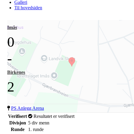
Galleri
Til hovedsiden
Imås
0
-
Birkenes
2
PS Anlegg Arena
Verifisert
Resultatet er verifisert
Divisjon
5 div menn
Runde
1. runde