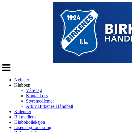
Veksle
navigasjon
Nyheter
Klubben
Våre lag
Kontakt oss
Styremedlemer
Arkiv Birkenes-Håndball
Kalender
Bli medlem
Klubbkolleksjon
Lisens og forsikring