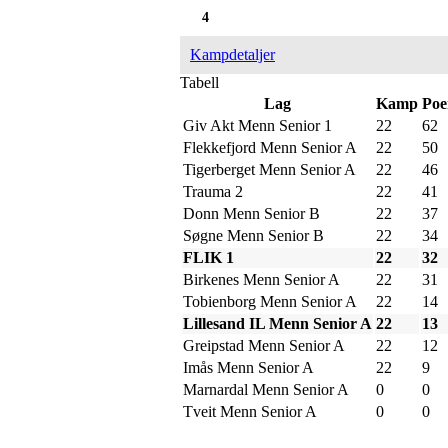
4
Kampdetaljer
Tabell
Lag
Kamp
Poe
Giv Akt Menn Senior 1
22
62
Flekkefjord Menn Senior A
22
50
Tigerberget Menn Senior A
22
46
Trauma 2
22
41
Donn Menn Senior B
22
37
Søgne Menn Senior B
22
34
FLIK 1
22
32
Birkenes Menn Senior A
22
31
Tobienborg Menn Senior A
22
14
Lillesand IL Menn Senior A
22
13
Greipstad Menn Senior A
22
12
Imås Menn Senior A
22
9
Marnardal Menn Senior A
0
0
Tveit Menn Senior A
0
0