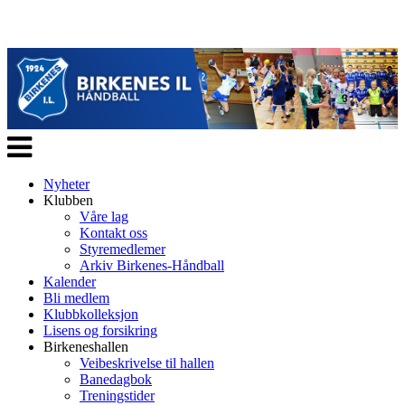
Veksle
navigasjon
Nyheter
Klubben
Våre lag
Kontakt oss
Styremedlemer
Arkiv Birkenes-Håndball
Kalender
Bli medlem
Klubbkolleksjon
Lisens og forsikring
Birkeneshallen
Veibeskrivelse til hallen
Banedagbok
Treningstider