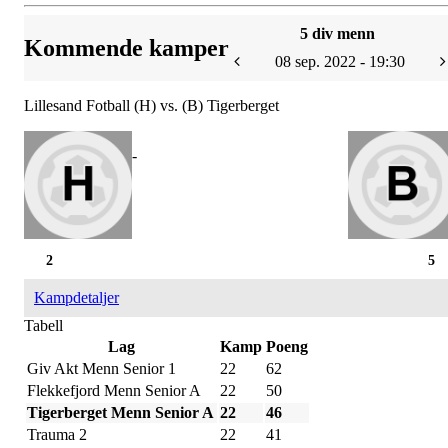
5 div menn
Kommende kamper
08 sep. 2022 - 19:30
Lillesand Fotball (H) vs. (B) Tigerberget
-
2
5
Kampdetaljer
Tabell
Lag
Kamp
Poeng
Giv Akt Menn Senior 1
22
62
Flekkefjord Menn Senior A
22
50
Tigerberget Menn Senior A
22
46
Trauma 2
22
41