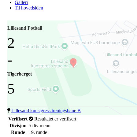
Galleri
Til hovedsiden
Lillesand Fotball
2
-
Tigerberget
5
Lillesand kunstgress treningsbane B
Verifisert
Resultatet er verifisert
Divisjon
5 div menn
Runde
19. runde