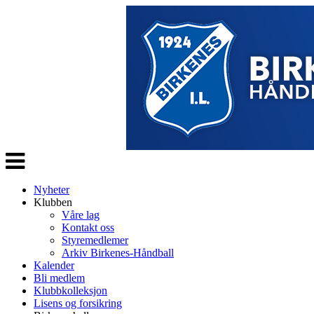
Veksle
navigasjon
Nyheter
Klubben
Våre lag
Kontakt oss
Styremedlemer
Arkiv Birkenes-Håndball
Kalender
Bli medlem
Klubbkolleksjon
Lisens og forsikring