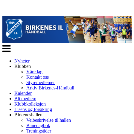
Veksle
navigasjon
Nyheter
Klubben
Våre lag
Kontakt oss
Styremedlemer
Arkiv Birkenes-Håndball
Kalender
Bli medlem
Klubbkolleksjon
Lisens og forsikring
Birkeneshallen
Veibeskrivelse til hallen
Banedagbok
Treningstider