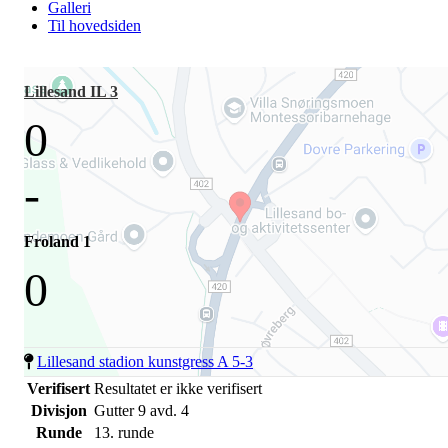
Galleri
Til hovedsiden
Lillesand IL 3
0
-
Froland 1
0
Lillesand stadion kunstgress A 5-3
Verifisert
Resultatet er ikke verifisert
Divisjon
Gutter 9 avd. 4
Runde
13. runde