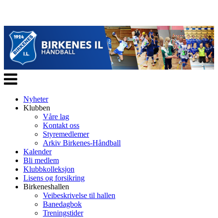
Veksle
navigasjon
Nyheter
Klubben
Våre lag
Kontakt oss
Styremedlemer
Arkiv Birkenes-Håndball
Kalender
Bli medlem
Klubbkolleksjon
Lisens og forsikring
Birkeneshallen
Veibeskrivelse til hallen
Banedagbok
Treningstider