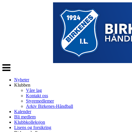
Veksle
navigasjon
Nyheter
Klubben
Våre lag
Kontakt oss
Styremedlemer
Arkiv Birkenes-Håndball
Kalender
Bli medlem
Klubbkolleksjon
Lisens og forsikring